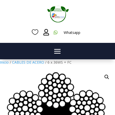



Whatsapp
Inicio
/
CABLES DE ACERO
/ 6 x 36WS + FC