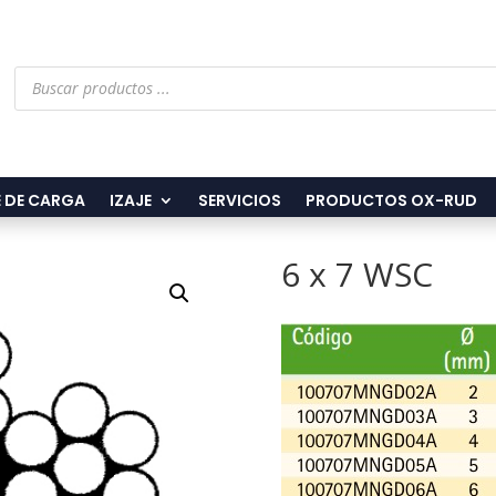
Búsqueda
de
productos
 DE CARGA
IZAJE
SERVICIOS
PRODUCTOS OX-RUD
6 x 7 WSC