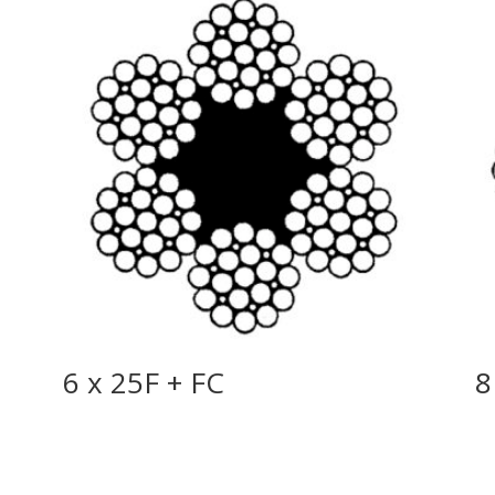
6 x 25F + FC
8