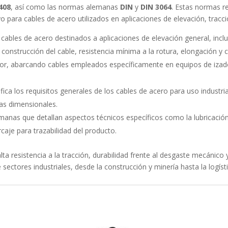
408
, así como las normas alemanas
DIN
y
DIN 3064
. Estas normas re
ayo para cables de acero utilizados en aplicaciones de elevación, tracc
a cables de acero destinados a aplicaciones de elevación general, inc
construcción del cable, resistencia mínima a la rotura, elongación y
ior, abarcando cables empleados específicamente en equipos de izado
ica los requisitos generales de los cables de acero para uso industri
ias dimensionales.
manas que detallan aspectos técnicos específicos como la lubricación,
caje para trazabilidad del producto.
ta resistencia a la tracción, durabilidad frente al desgaste mecánico 
tores industriales, desde la construcción y minería hasta la logístic