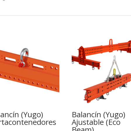
lancín (Yugo)
Balancín (Yugo)
rtacontenedores
Ajustable (Eco
Beam)