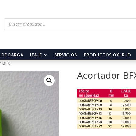
Búsqueda
de
productos
 DE CARGA
IZAJE
SERVICIOS
PRODUCTOS OX-RUD
r BFX
Acortador BF