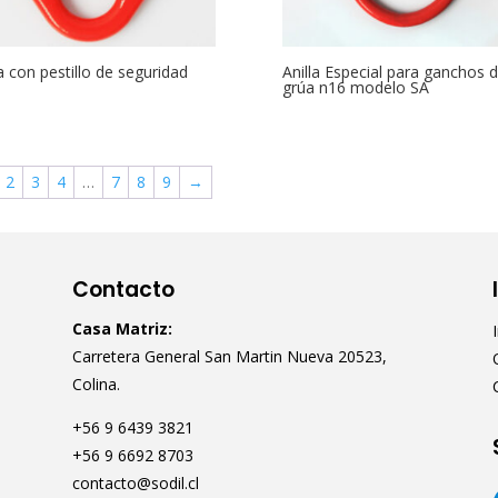
la con pestillo de seguridad
Anilla Especial para ganchos 
grúa n16 modelo SA
2
3
4
…
7
8
9
→
Contacto
Casa Matriz:
Carretera General San Martin Nueva 20523,
Colina.
+56 9 6439 3821
+56 9 6692 8703
contacto@sodil.cl