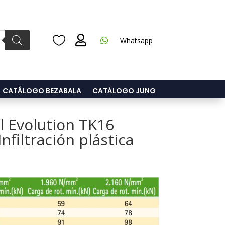



Whatsapp
CATÁLOGO BEZABALA
CATÁLOGO JUNG
l Evolution TK16
Infiltración plástica