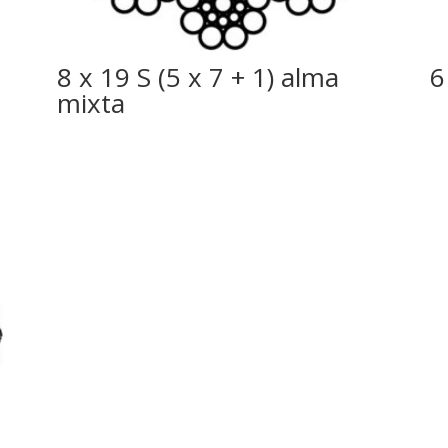
8 x 19 S (5 x 7 + 1) alma
6
mixta