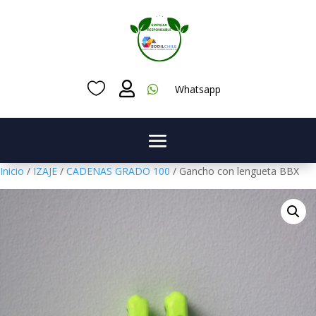



Whatsapp
Inicio
/
IZAJE
/
CADENAS GRADO 100
/ Gancho con lengueta BBX