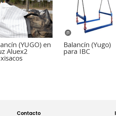
lancín (YUGO) en
Balancín (Yugo)
uz Aluex2
para IBC
xisacos
Contacto