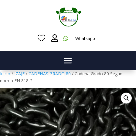



Whatsapp
Inicio
/
IZAJE
/
CADENAS GRADO 80
/ Cadena Grado 80 Segun
norma EN 818-2