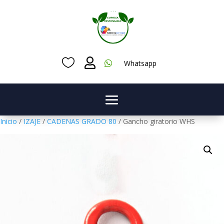



Whatsapp
Inicio
/
IZAJE
/
CADENAS GRADO 80
/ Gancho giratorio WHS