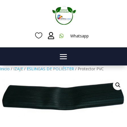



Whatsapp
Inicio
/
IZAJE
/
ESLINGAS DE POLIÉSTER
/ Protector PVC